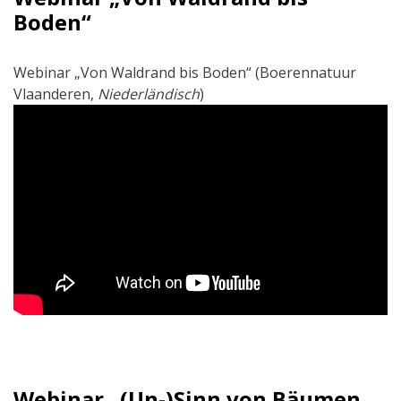
Boden“
Webinar „Von Waldrand bis Boden“ (Boerennatuur
Vlaanderen,
Niederländisch
)
Webinar „(Un-)Sinn von Bäumen