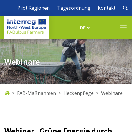
Pilot Regionen
Tagesordnung
Kontakt
DE
Webinare
FAB-Maßnahmen
Heckenpflege
Webinare
Webinar „Grüne Energie durch