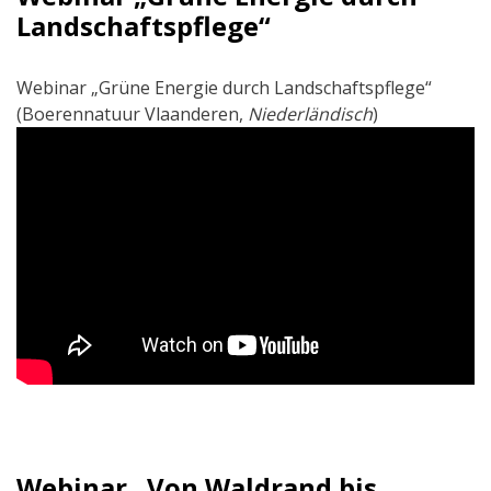
Landschaftspflege“
Webinar „Grüne Energie durch Landschaftspflege“
(Boerennatuur Vlaanderen,
Niederländisch
)
Webinar „Von Waldrand bis