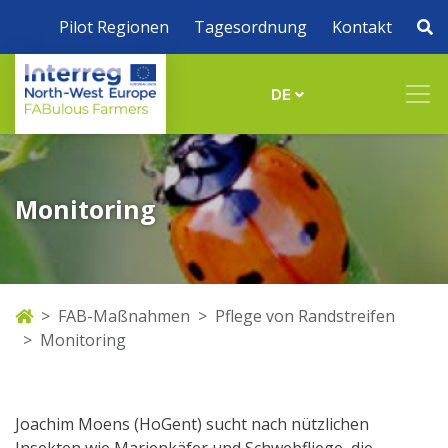
Pilot Regionen
Tagesordnung
Kontakt
DE
Monitoring
FAB-Maßnahmen
Pflege von Randstreifen
Monitoring
Joachim Moens (HoGent) sucht nach nützlichen