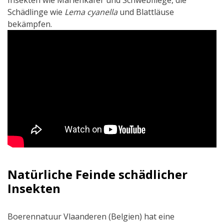
Insekten wie Marienkäfer und Schwebfliege, die
Schädlinge wie
Lema cyanella
und Blattläuse
bekämpfen.
Natürliche Feinde schädlicher
Insekten
Boerennatuur Vlaanderen (Belgien) hat eine