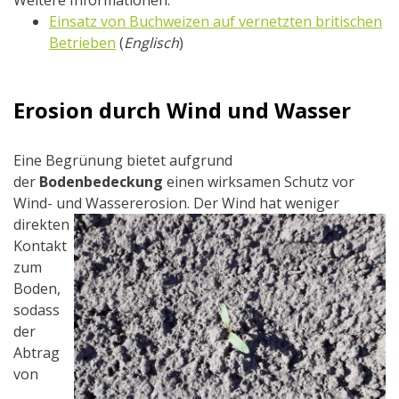
Weitere Informationen:
Einsatz von Buchweizen auf vernetzten britischen
Betrieben
(
Englisch
)
Erosion durch Wind und Wasser
Eine Begrünung bietet aufgrund
der
Bodenbedeckung
einen wirksamen Schutz vor
Wind- und Wassererosion. Der Wind
hat weniger
direkten
Kontakt
zum
Boden,
sodass
der
Abtrag
von