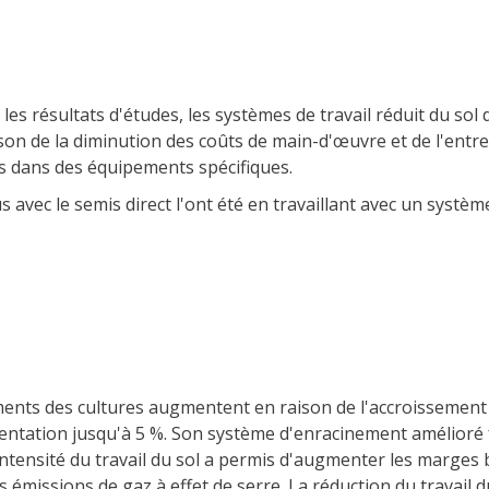
les résultats d'études, les systèmes de travail réduit du sol
son de la diminution des coûts de main-d'œuvre et de l'entr
s dans des équipements spécifiques.
s avec le semis direct l'ont été en travaillant avec un systè
ments des cultures augmentent en raison de l'accroissement 
entation jusqu'à 5 %. Son système d'enracinement amélioré fa
l'intensité du travail du sol a permis d'augmenter les marges
s émissions de gaz à effet de serre. La réduction du travail d